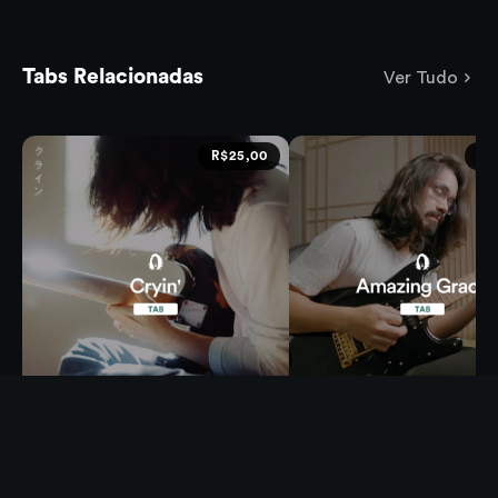
Tabs Relacionadas
Ver Tudo
R$25,00
R$
Cryin'
Amazing Grace
Aprenda a tocar o primeiro single
Tablaturas disponíveis em P